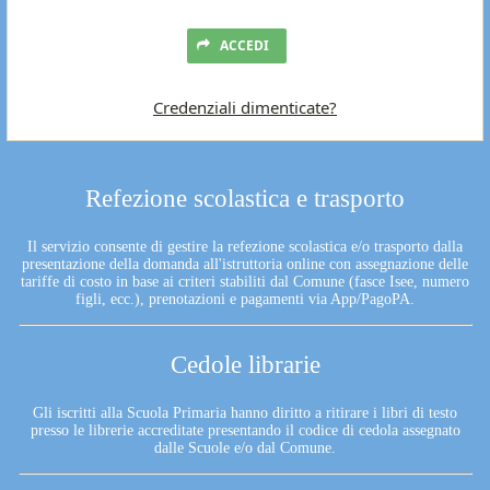
ACCEDI
Credenziali dimenticate?
Refezione scolastica e trasporto
Il servizio consente di gestire la refezione scolastica e/o trasporto dalla
presentazione della domanda all'istruttoria online con assegnazione delle
tariffe di costo in base ai criteri stabiliti dal Comune (fasce Isee, numero
figli, ecc.), prenotazioni e pagamenti via App/PagoPA.
Cedole librarie
Gli iscritti alla Scuola Primaria hanno diritto a ritirare i libri di testo
presso le librerie accreditate presentando il codice di cedola assegnato
dalle Scuole e/o dal Comune.