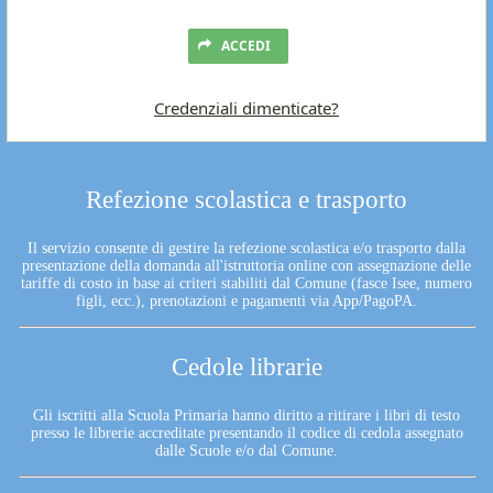
ACCEDI
Credenziali dimenticate?
Refezione scolastica e trasporto
Il servizio consente di gestire la refezione scolastica e/o trasporto dalla
presentazione della domanda all'istruttoria online con assegnazione delle
tariffe di costo in base ai criteri stabiliti dal Comune (fasce Isee, numero
figli, ecc.), prenotazioni e pagamenti via App/PagoPA.
Cedole librarie
Gli iscritti alla Scuola Primaria hanno diritto a ritirare i libri di testo
presso le librerie accreditate presentando il codice di cedola assegnato
dalle Scuole e/o dal Comune.