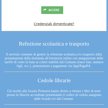
ACCEDI
Credenziali dimenticate?
Refezione scolastica e trasporto
Il servizio consente di gestire la refezione scolastica e/o trasporto dalla
presentazione della domanda all'istruttoria online con assegnazione delle
tariffe di costo in base ai criteri stabiliti dal Comune (fasce Isee, numero
figli, ecc.), prenotazioni e pagamenti via App/PagoPA.
Cedole librarie
Gli iscritti alla Scuola Primaria hanno diritto a ritirare i libri di testo
presso le librerie accreditate presentando il codice di cedola assegnato
dalle Scuole e/o dal Comune.