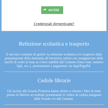
ACCEDI
Credenziali dimenticate?
Refezione scolastica e trasporto
Il servizio consente di gestire la refezione scolastica e/o trasporto dalla
presentazione della domanda all'istruttoria online con assegnazione delle
tariffe di costo in base ai criteri stabiliti dal Comune (fasce Isee, numero
figli, ecc.), prenotazioni e pagamenti via App/PagoPA.
Cedole librarie
Gli iscritti alla Scuola Primaria hanno diritto a ritirare i libri di testo
presso le librerie accreditate presentando il codice di cedola assegnato
dalle Scuole e/o dal Comune.