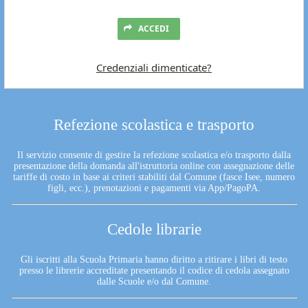
ACCEDI
Credenziali dimenticate?
Refezione scolastica e trasporto
Il servizio consente di gestire la refezione scolastica e/o trasporto dalla
presentazione della domanda all'istruttoria online con assegnazione delle
tariffe di costo in base ai criteri stabiliti dal Comune (fasce Isee, numero
figli, ecc.), prenotazioni e pagamenti via App/PagoPA.
Cedole librarie
Gli iscritti alla Scuola Primaria hanno diritto a ritirare i libri di testo
presso le librerie accreditate presentando il codice di cedola assegnato
dalle Scuole e/o dal Comune.