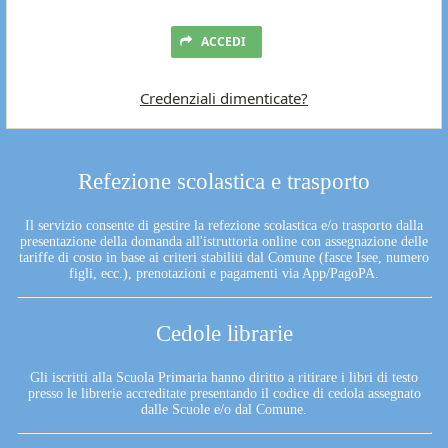
ACCEDI
Credenziali dimenticate?
Refezione scolastica e trasporto
Il servizio consente di gestire la refezione scolastica e/o trasporto dalla
presentazione della domanda all'istruttoria online con assegnazione delle
tariffe di costo in base ai criteri stabiliti dal Comune (fasce Isee, numero
figli, ecc.), prenotazioni e pagamenti via App/PagoPA.
Cedole librarie
Gli iscritti alla Scuola Primaria hanno diritto a ritirare i libri di testo
presso le librerie accreditate presentando il codice di cedola assegnato
dalle Scuole e/o dal Comune.