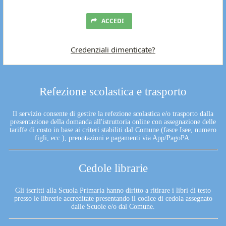
ACCEDI
Credenziali dimenticate?
Refezione scolastica e trasporto
Il servizio consente di gestire la refezione scolastica e/o trasporto dalla
presentazione della domanda all'istruttoria online con assegnazione delle
tariffe di costo in base ai criteri stabiliti dal Comune (fasce Isee, numero
figli, ecc.), prenotazioni e pagamenti via App/PagoPA.
Cedole librarie
Gli iscritti alla Scuola Primaria hanno diritto a ritirare i libri di testo
presso le librerie accreditate presentando il codice di cedola assegnato
dalle Scuole e/o dal Comune.