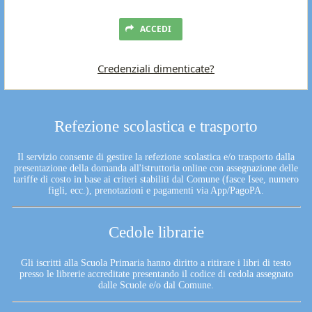
ACCEDI
Credenziali dimenticate?
Refezione scolastica e trasporto
Il servizio consente di gestire la refezione scolastica e/o trasporto dalla
presentazione della domanda all'istruttoria online con assegnazione delle
tariffe di costo in base ai criteri stabiliti dal Comune (fasce Isee, numero
figli, ecc.), prenotazioni e pagamenti via App/PagoPA.
Cedole librarie
Gli iscritti alla Scuola Primaria hanno diritto a ritirare i libri di testo
presso le librerie accreditate presentando il codice di cedola assegnato
dalle Scuole e/o dal Comune.