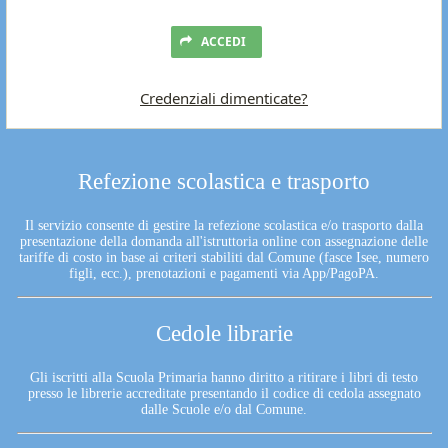
ACCEDI
Credenziali dimenticate?
Refezione scolastica e trasporto
Il servizio consente di gestire la refezione scolastica e/o trasporto dalla
presentazione della domanda all'istruttoria online con assegnazione delle
tariffe di costo in base ai criteri stabiliti dal Comune (fasce Isee, numero
figli, ecc.), prenotazioni e pagamenti via App/PagoPA.
Cedole librarie
Gli iscritti alla Scuola Primaria hanno diritto a ritirare i libri di testo
presso le librerie accreditate presentando il codice di cedola assegnato
dalle Scuole e/o dal Comune.