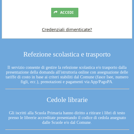
ACCEDI
Credenziali dimenticate?
Refezione scolastica e trasporto
Il servizio consente di gestire la refezione scolastica e/o trasporto dalla
presentazione della domanda all'istruttoria online con assegnazione delle
tariffe di costo in base ai criteri stabiliti dal Comune (fasce Isee, numero
figli, ecc.), prenotazioni e pagamenti via App/PagoPA.
Cedole librarie
Gli iscritti alla Scuola Primaria hanno diritto a ritirare i libri di testo
presso le librerie accreditate presentando il codice di cedola assegnato
dalle Scuole e/o dal Comune.