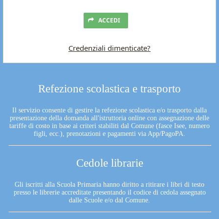
ACCEDI
Credenziali dimenticate?
Refezione scolastica e trasporto
Il servizio consente di gestire la refezione scolastica e/o trasporto dalla
presentazione della domanda all'istruttoria online con assegnazione delle
tariffe di costo in base ai criteri stabiliti dal Comune (fasce Isee, numero
figli, ecc.), prenotazioni e pagamenti via App/PagoPA.
Cedole librarie
Gli iscritti alla Scuola Primaria hanno diritto a ritirare i libri di testo
presso le librerie accreditate presentando il codice di cedola assegnato
dalle Scuole e/o dal Comune.