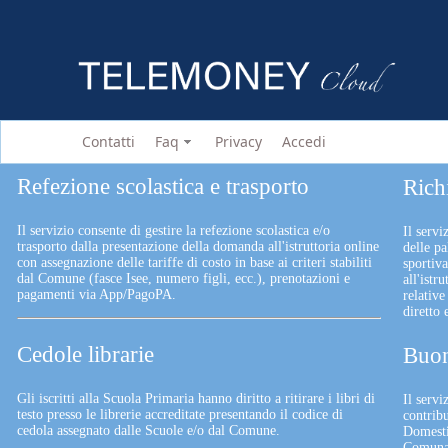
Contatti
Faq
Privacy
Accedi
Refezione scolastica e trasporto
Rich
Il servizio consente di gestire la refezione scolastica e/o
Il servi
trasporto dalla presentazione della domanda all'istruttoria online
delle pa
con assegnazione delle tariffe di costo in base ai criteri stabiliti
sportiv
dal Comune (fasce Isee, numero figli, ecc.), prenotazioni e
all'istr
pagamenti via App/PagoPA.
relative
diretto
Cedole librarie
Buon
Gli iscritti alla Scuola Primaria hanno diritto a ritirare i libri di
Il serv
testo presso le librerie accreditate presentando il codice di
contrib
cedola assegnato dalle Scuole e/o dal Comune.
Domesti
Comunali