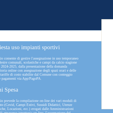
iesta uso impianti sportivi
zio consente di gestire l'assegnazione in uso temporaneo
lestre comunali, scolastiche e campi da calcio stagione
a 2024-2025, dalla presentazione della domanda
uttoria online con assegnazione degli spazi orari e delle
 tariffe di costo stabilite dal Comune con conteggio
 e pagamenti via App/PagoPA.
i Spesa
izio prevede la compilazione on-line dei vari moduli di
uto (Covid, Campi Estivi, Sussidi Didattici, Utenze
che, Locazioni, ecc.) erogati dalle Amministrazioni
 attraverso istruttoria on-line, l'assegnazione del