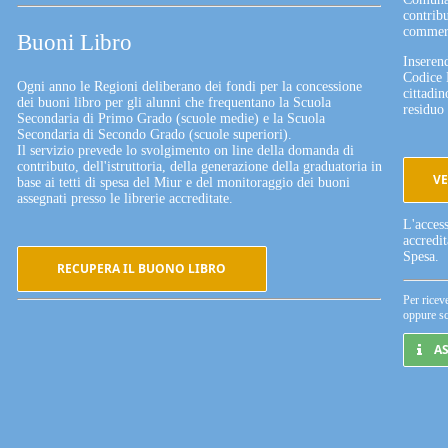
contribu
commerc
Buoni Libro
Inserend
Codice 
Ogni anno le Regioni deliberano dei fondi per la concessione
cittadin
dei buoni libro per gli alunni che frequentano la Scuola
residuo 
Secondaria di Primo Grado (scuole medie) e la Scuola
Secondaria di Secondo Grado (scuole superiori).
Il servizio prevede lo svolgimento on line della domanda di
contributo, dell'istruttoria, della generazione della graduatoria in
VE
base ai tetti di spesa del Miur e del monitoraggio dei buoni
assegnati presso le librerie accreditate.
L'acces
accredi
Spesa.
RECUPERA IL BUONO LIBRO
Per ricev
oppure sc
A