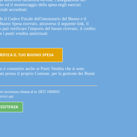
to ed il monitoraggio della spesa negli esercizi
iali accreditati.
o il Codice Fiscale dell'intestatario del Buono e il
Buono Spesa ricevuto, attraverso il seguente link, il
o può verificare l'importo del buono ricevuto, il credito
e i punti vendita autorizzati.
RIFICA IL TUO BUONO SPESA
so è consentito anche ai Punti Vendita che si sono
tati presso il proprio Comune, per la gestione dei Buoni
ere assistenza chiama al nr. 0825 1806043
rivici qui:
SSISTENZA