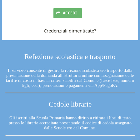
ACCEDI
Credenziali dimenticate?
Refezione scolastica e trasporto
Il servizio consente di gestire la refezione scolastica e/o trasporto dalla
presentazione della domanda all'istruttoria online con assegnazione delle
tariffe di costo in base ai criteri stabiliti dal Comune (fasce Isee, numero
figli, ecc.), prenotazioni e pagamenti via App/PagoPA.
Cedole librarie
Gli iscritti alla Scuola Primaria hanno diritto a ritirare i libri di testo
presso le librerie accreditate presentando il codice di cedola assegnato
dalle Scuole e/o dal Comune.