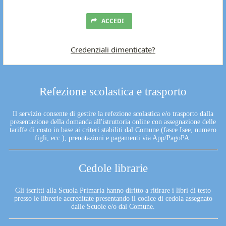
ACCEDI
Credenziali dimenticate?
Refezione scolastica e trasporto
Il servizio consente di gestire la refezione scolastica e/o trasporto dalla
presentazione della domanda all'istruttoria online con assegnazione delle
tariffe di costo in base ai criteri stabiliti dal Comune (fasce Isee, numero
figli, ecc.), prenotazioni e pagamenti via App/PagoPA.
Cedole librarie
Gli iscritti alla Scuola Primaria hanno diritto a ritirare i libri di testo
presso le librerie accreditate presentando il codice di cedola assegnato
dalle Scuole e/o dal Comune.