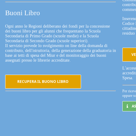
contribu
commerc
Buoni Libro
Inserend
Codice 
Ogni anno le Regioni deliberano dei fondi per la concessione
cittadin
dei buoni libro per gli alunni che frequentano la Scuola
residuo 
Secondaria di Primo Grado (scuole medie) e la Scuola
Secondaria di Secondo Grado (scuole superiori).
Il servizio prevede lo svolgimento on line della domanda di
contributo, dell'istruttoria, della generazione della graduatoria in
VE
base ai tetti di spesa del Miur e del monitoraggio dei buoni
assegnati presso le librerie accreditate.
L'acces
accredi
Spesa.
RECUPERA IL BUONO LIBRO
Per ricev
oppure sc
A