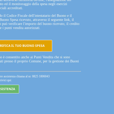
to ed il monitoraggio della spesa negli esercizi
iali accreditati.
o il Codice Fiscale dell'intestatario del Buono e il
Buono Spesa ricevuto, attraverso il seguente link, il
o può verificare l'importo del buono ricevuto, il credito
e i punti vendita autorizzati.
RIFICA IL TUO BUONO SPESA
so è consentito anche ai Punti Vendita che si sono
tati presso il proprio Comune, per la gestione dei Buoni
ere assistenza chiama al nr. 0825 1806043
rivici qui:
SSISTENZA