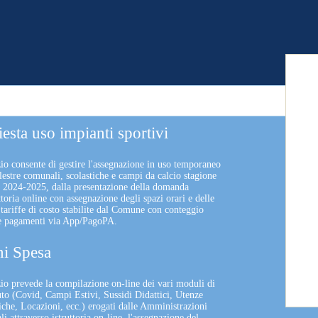
iesta uso impianti sportivi
zio consente di gestire l'assegnazione in uso temporaneo
lestre comunali, scolastiche e campi da calcio stagione
a 2024-2025, dalla presentazione della domanda
uttoria online con assegnazione degli spazi orari e delle
 tariffe di costo stabilite dal Comune con conteggio
 e pagamenti via App/PagoPA.
i Spesa
izio prevede la compilazione on-line dei vari moduli di
uto (Covid, Campi Estivi, Sussidi Didattici, Utenze
che, Locazioni, ecc.) erogati dalle Amministrazioni
 attraverso istruttoria on-line, l'assegnazione del