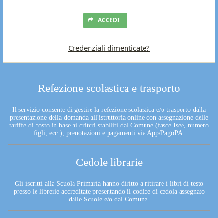
ACCEDI
Credenziali dimenticate?
Refezione scolastica e trasporto
Il servizio consente di gestire la refezione scolastica e/o trasporto dalla
presentazione della domanda all'istruttoria online con assegnazione delle
tariffe di costo in base ai criteri stabiliti dal Comune (fasce Isee, numero
figli, ecc.), prenotazioni e pagamenti via App/PagoPA.
Cedole librarie
Gli iscritti alla Scuola Primaria hanno diritto a ritirare i libri di testo
presso le librerie accreditate presentando il codice di cedola assegnato
dalle Scuole e/o dal Comune.