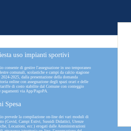
iesta uso impianti sportivi
zio consente di gestire l'assegnazione in uso temporaneo
lestre comunali, scolastiche e campi da calcio stagione
a 2024-2025, dalla presentazione della domanda
uttoria online con assegnazione degli spazi orari e delle
 tariffe di costo stabilite dal Comune con conteggio
 e pagamenti via App/PagoPA.
i Spesa
izio prevede la compilazione on-line dei vari moduli di
uto (Covid, Campi Estivi, Sussidi Didattici, Utenze
che, Locazioni, ecc.) erogati dalle Amministrazioni
 attraverso istruttoria on-line, l'assegnazione del