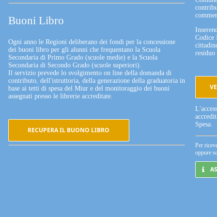
contribu
commerc
Buoni Libro
Inserend
Codice 
Ogni anno le Regioni deliberano dei fondi per la concessione
cittadin
dei buoni libro per gli alunni che frequentano la Scuola
residuo 
Secondaria di Primo Grado (scuole medie) e la Scuola
Secondaria di Secondo Grado (scuole superiori).
Il servizio prevede lo svolgimento on line della domanda di
contributo, dell'istruttoria, della generazione della graduatoria in
VE
base ai tetti di spesa del Miur e del monitoraggio dei buoni
assegnati presso le librerie accreditate.
L'acces
accredi
Spesa.
RECUPERA IL BUONO LIBRO
Per ricev
oppure sc
A