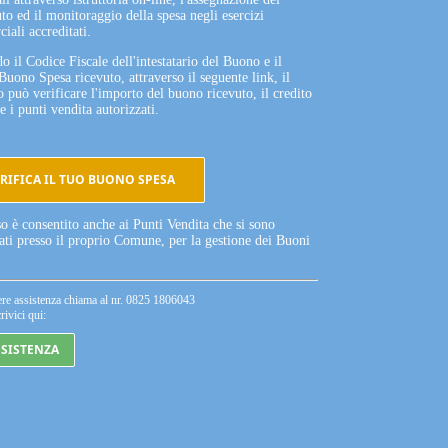
to ed il monitoraggio della spesa negli esercizi
iali accreditati.
o il Codice Fiscale dell'intestatario del Buono e il
Buono Spesa ricevuto, attraverso il seguente link, il
o può verificare l'importo del buono ricevuto, il credito
e i punti vendita autorizzati.
RIFICA IL TUO BUONO SPESA
so è consentito anche ai Punti Vendita che si sono
tati presso il proprio Comune, per la gestione dei Buoni
ere assistenza chiama al nr. 0825 1806043
rivici qui:
SSISTENZA