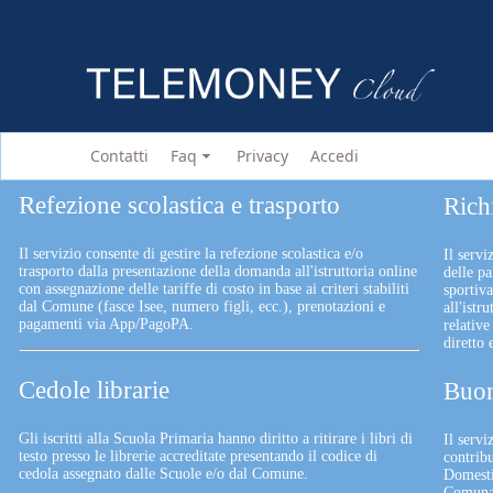
Contatti
Faq
Privacy
Accedi
Refezione scolastica e trasporto
Rich
Il servizio consente di gestire la refezione scolastica e/o
Il servi
trasporto dalla presentazione della domanda all'istruttoria online
delle pa
con assegnazione delle tariffe di costo in base ai criteri stabiliti
sportiv
dal Comune (fasce Isee, numero figli, ecc.), prenotazioni e
all'istr
pagamenti via App/PagoPA.
relative
diretto
Cedole librarie
Buon
Gli iscritti alla Scuola Primaria hanno diritto a ritirare i libri di
Il serv
testo presso le librerie accreditate presentando il codice di
contrib
cedola assegnato dalle Scuole e/o dal Comune.
Domesti
Comunali