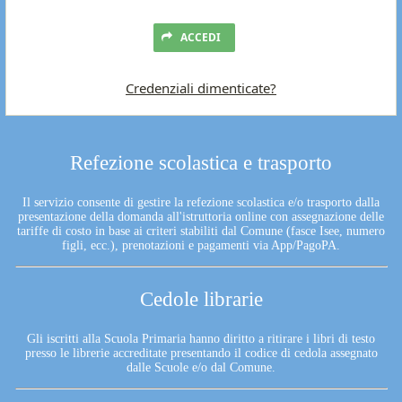
ACCEDI
Credenziali dimenticate?
Refezione scolastica e trasporto
Il servizio consente di gestire la refezione scolastica e/o trasporto dalla
presentazione della domanda all'istruttoria online con assegnazione delle
tariffe di costo in base ai criteri stabiliti dal Comune (fasce Isee, numero
figli, ecc.), prenotazioni e pagamenti via App/PagoPA.
Cedole librarie
Gli iscritti alla Scuola Primaria hanno diritto a ritirare i libri di testo
presso le librerie accreditate presentando il codice di cedola assegnato
dalle Scuole e/o dal Comune.