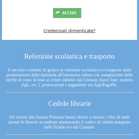
ACCEDI
Credenziali dimenticate?
Refezione scolastica e trasporto
Il servizio consente di gestire la refezione scolastica e/o trasporto dalla
presentazione della domanda all'istruttoria online con assegnazione delle
tariffe di costo in base ai criteri stabiliti dal Comune (fasce Isee, numero
figli, ecc.), prenotazioni e pagamenti via App/PagoPA.
Cedole librarie
Gli iscritti alla Scuola Primaria hanno diritto a ritirare i libri di testo
presso le librerie accreditate presentando il codice di cedola assegnato
dalle Scuole e/o dal Comune.