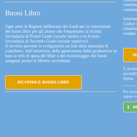
contribu
commerc
Buoni Libro
Inserend
Codice 
Ogni anno le Regioni deliberano dei fondi per la concessione
cittadin
dei buoni libro per gli alunni che frequentano la Scuola
residuo 
Secondaria di Primo Grado (scuole medie) e la Scuola
Secondaria di Secondo Grado (scuole superiori).
Il servizio prevede lo svolgimento on line della domanda di
contributo, dell'istruttoria, della generazione della graduatoria in
VE
base ai tetti di spesa del Miur e del monitoraggio dei buoni
assegnati presso le librerie accreditate.
L'acces
accredi
Spesa.
RECUPERA IL BUONO LIBRO
Per ricev
oppure sc
A