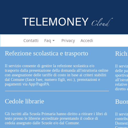
Contatti
Faq
Privacy
Accedi
Refezione scolastica e trasporto
Rich
Il servizio consente di gestire la refezione scolastica e/o
Il servi
trasporto dalla presentazione della domanda all'istruttoria online
delle pa
con assegnazione delle tariffe di costo in base ai criteri stabiliti
sportiv
dal Comune (fasce Isee, numero figli, ecc.), prenotazioni e
all'istr
pagamenti via App/PagoPA.
relative
diretto
Cedole librarie
Buon
Gli iscritti alla Scuola Primaria hanno diritto a ritirare i libri di
Il serv
testo presso le librerie accreditate presentando il codice di
contrib
cedola assegnato dalle Scuole e/o dal Comune.
Domesti
Comunali