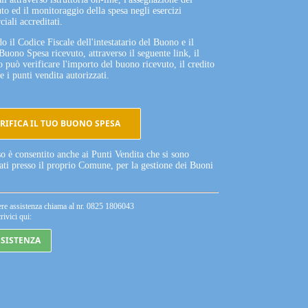
to ed il monitoraggio della spesa negli esercizi
iali accreditati.
o il Codice Fiscale dell'intestatario del Buono e il
Buono Spesa ricevuto, attraverso il seguente link, il
o può verificare l'importo del buono ricevuto, il credito
e i punti vendita autorizzati.
RIFICA IL TUO BUONO SPESA
so è consentito anche ai Punti Vendita che si sono
tati presso il proprio Comune, per la gestione dei Buoni
ere assistenza chiama al nr. 0825 1806043
rivici qui:
SSISTENZA