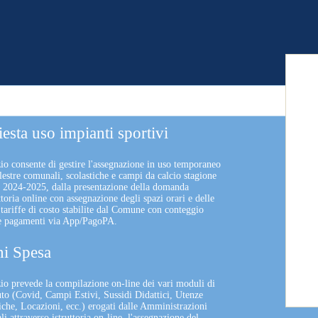
iesta uso impianti sportivi
zio consente di gestire l'assegnazione in uso temporaneo
lestre comunali, scolastiche e campi da calcio stagione
a 2024-2025, dalla presentazione della domanda
uttoria online con assegnazione degli spazi orari e delle
 tariffe di costo stabilite dal Comune con conteggio
 e pagamenti via App/PagoPA.
i Spesa
izio prevede la compilazione on-line dei vari moduli di
uto (Covid, Campi Estivi, Sussidi Didattici, Utenze
che, Locazioni, ecc.) erogati dalle Amministrazioni
 attraverso istruttoria on-line, l'assegnazione del