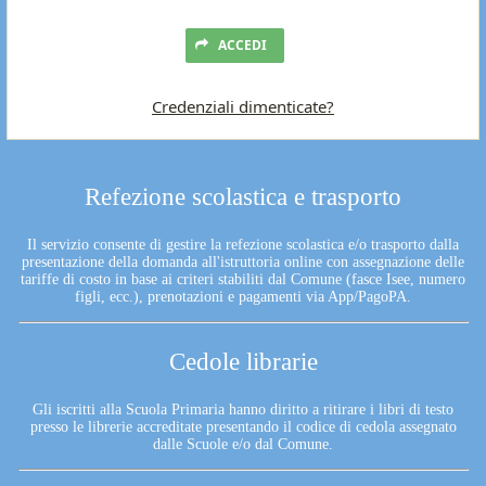
ACCEDI
Credenziali dimenticate?
Refezione scolastica e trasporto
Il servizio consente di gestire la refezione scolastica e/o trasporto dalla
presentazione della domanda all'istruttoria online con assegnazione delle
tariffe di costo in base ai criteri stabiliti dal Comune (fasce Isee, numero
figli, ecc.), prenotazioni e pagamenti via App/PagoPA.
Cedole librarie
Gli iscritti alla Scuola Primaria hanno diritto a ritirare i libri di testo
presso le librerie accreditate presentando il codice di cedola assegnato
dalle Scuole e/o dal Comune.