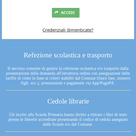
ACCEDI
Credenziali dimenticate?
Refezione scolastica e trasporto
Il servizio consente di gestire la refezione scolastica e/o trasporto dalla
presentazione della domanda all'istruttoria online con assegnazione delle
tariffe di costo in base ai criteri stabiliti dal Comune (fasce Isee, numero
figli, ecc.), prenotazioni e pagamenti via App/PagoPA.
Cedole librarie
Gli iscritti alla Scuola Primaria hanno diritto a ritirare i libri di testo
presso le librerie accreditate presentando il codice di cedola assegnato
dalle Scuole e/o dal Comune.