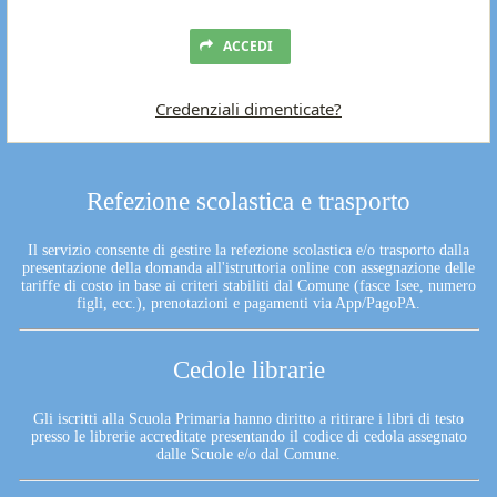
ACCEDI
Credenziali dimenticate?
Refezione scolastica e trasporto
Il servizio consente di gestire la refezione scolastica e/o trasporto dalla
presentazione della domanda all'istruttoria online con assegnazione delle
tariffe di costo in base ai criteri stabiliti dal Comune (fasce Isee, numero
figli, ecc.), prenotazioni e pagamenti via App/PagoPA.
Cedole librarie
Gli iscritti alla Scuola Primaria hanno diritto a ritirare i libri di testo
presso le librerie accreditate presentando il codice di cedola assegnato
dalle Scuole e/o dal Comune.