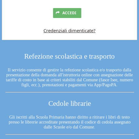
ACCEDI
Credenziali dimenticate?
Refezione scolastica e trasporto
Il servizio consente di gestire la refezione scolastica e/o trasporto dalla
presentazione della domanda all'istruttoria online con assegnazione delle
tariffe di costo in base ai criteri stabiliti dal Comune (fasce Isee, numero
figli, ecc.), prenotazioni e pagamenti via App/PagoPA.
Cedole librarie
Gli iscritti alla Scuola Primaria hanno diritto a ritirare i libri di testo
presso le librerie accreditate presentando il codice di cedola assegnato
dalle Scuole e/o dal Comune.