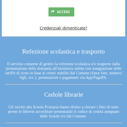
ACCEDI
Credenziali dimenticate?
Refezione scolastica e trasporto
Il servizio consente di gestire la refezione scolastica e/o trasporto dalla
presentazione della domanda all'istruttoria online con assegnazione delle
tariffe di costo in base ai criteri stabiliti dal Comune (fasce Isee, numero
figli, ecc.), prenotazioni e pagamenti via App/PagoPA.
Cedole librarie
Gli iscritti alla Scuola Primaria hanno diritto a ritirare i libri di testo
presso le librerie accreditate presentando il codice di cedola assegnato
dalle Scuole e/o dal Comune.