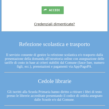
ACCEDI
Credenziali dimenticate?
Refezione scolastica e trasporto
Il servizio consente di gestire la refezione scolastica e/o trasporto dalla
presentazione della domanda all'istruttoria online con assegnazione delle
tariffe di costo in base ai criteri stabiliti dal Comune (fasce Isee, numero
figli, ecc.), prenotazioni e pagamenti via App/PagoPA.
Cedole librarie
Gli iscritti alla Scuola Primaria hanno diritto a ritirare i libri di testo
presso le librerie accreditate presentando il codice di cedola assegnato
dalle Scuole e/o dal Comune.