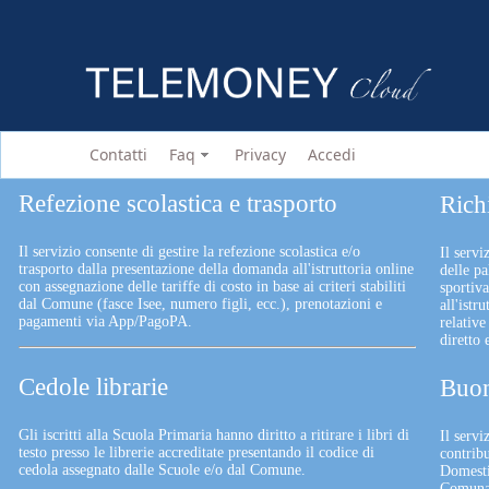
Contatti
Faq
Privacy
Accedi
Refezione scolastica e trasporto
Rich
Il servizio consente di gestire la refezione scolastica e/o
Il servi
trasporto dalla presentazione della domanda all'istruttoria online
delle pa
con assegnazione delle tariffe di costo in base ai criteri stabiliti
sportiv
dal Comune (fasce Isee, numero figli, ecc.), prenotazioni e
all'istr
pagamenti via App/PagoPA.
relative
diretto
Cedole librarie
Buon
Gli iscritti alla Scuola Primaria hanno diritto a ritirare i libri di
Il serv
testo presso le librerie accreditate presentando il codice di
contrib
cedola assegnato dalle Scuole e/o dal Comune.
Domesti
Comunali