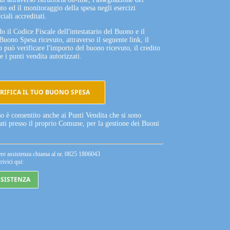
to ed il monitoraggio della spesa negli esercizi
iali accreditati.
o il Codice Fiscale dell'intestatario del Buono e il
Buono Spesa ricevuto, attraverso il seguente link, il
o può verificare l'importo del buono ricevuto, il credito
e i punti vendita autorizzati.
RIFICA IL TUO BUONO SPESA
so è consentito anche ai Punti Vendita che si sono
tati presso il proprio Comune, per la gestione dei Buoni
ere assistenza chiama al nr. 0825 1806043
rivici qui:
SSISTENZA