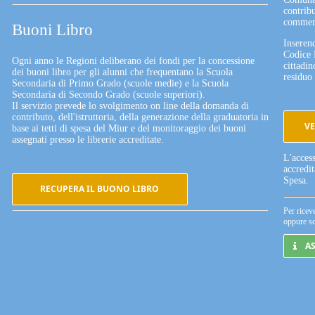
contribu
commerc
Buoni Libro
Inserend
Codice 
Ogni anno le Regioni deliberano dei fondi per la concessione
cittadin
dei buoni libro per gli alunni che frequentano la Scuola
residuo 
Secondaria di Primo Grado (scuole medie) e la Scuola
Secondaria di Secondo Grado (scuole superiori).
Il servizio prevede lo svolgimento on line della domanda di
contributo, dell'istruttoria, della generazione della graduatoria in
VE
base ai tetti di spesa del Miur e del monitoraggio dei buoni
assegnati presso le librerie accreditate.
L'acces
accredi
Spesa.
RECUPERA IL BUONO LIBRO
Per ricev
oppure sc
A