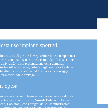
iesta uso impianti sportivi
zio consente di gestire l'assegnazione in uso temporaneo
lestre comunali, scolastiche e campi da calcio stagione
a 2024-2025, dalla presentazione della domanda
uttoria online con assegnazione degli spazi orari e delle
 tariffe di costo stabilite dal Comune con conteggio
 e pagamenti via App/PagoPA.
i Spesa
izio prevede la compilazione on-line dei vari moduli di
uto (Covid, Campi Estivi, Sussidi Didattici, Utenze
che, Locazioni, ecc.) erogati dalle Amministrazioni
 attraverso istruttoria on-line, l'assegnazione del