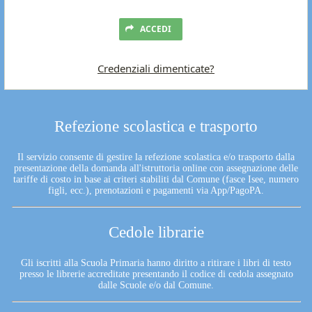
ACCEDI
Credenziali dimenticate?
Refezione scolastica e trasporto
Il servizio consente di gestire la refezione scolastica e/o trasporto dalla
presentazione della domanda all'istruttoria online con assegnazione delle
tariffe di costo in base ai criteri stabiliti dal Comune (fasce Isee, numero
figli, ecc.), prenotazioni e pagamenti via App/PagoPA.
Cedole librarie
Gli iscritti alla Scuola Primaria hanno diritto a ritirare i libri di testo
presso le librerie accreditate presentando il codice di cedola assegnato
dalle Scuole e/o dal Comune.