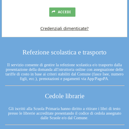
ACCEDI
Credenziali dimenticate?
Refezione scolastica e trasporto
Il servizio consente di gestire la refezione scolastica e/o trasporto dalla
presentazione della domanda all'istruttoria online con assegnazione delle
tariffe di costo in base ai criteri stabiliti dal Comune (fasce Isee, numero
figli, ecc.), prenotazioni e pagamenti via App/PagoPA.
Cedole librarie
Gli iscritti alla Scuola Primaria hanno diritto a ritirare i libri di testo
presso le librerie accreditate presentando il codice di cedola assegnato
dalle Scuole e/o dal Comune.