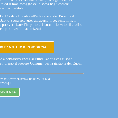
to ed il monitoraggio della spesa negli esercizi
iali accreditati.
o il Codice Fiscale dell'intestatario del Buono e il
Buono Spesa ricevuto, attraverso il seguente link, il
o può verificare l'importo del buono ricevuto, il credito
e i punti vendita autorizzati.
RIFICA IL TUO BUONO SPESA
so è consentito anche ai Punti Vendita che si sono
tati presso il proprio Comune, per la gestione dei Buoni
ere assistenza chiama al nr. 0825 1806043
rivici qui:
SSISTENZA