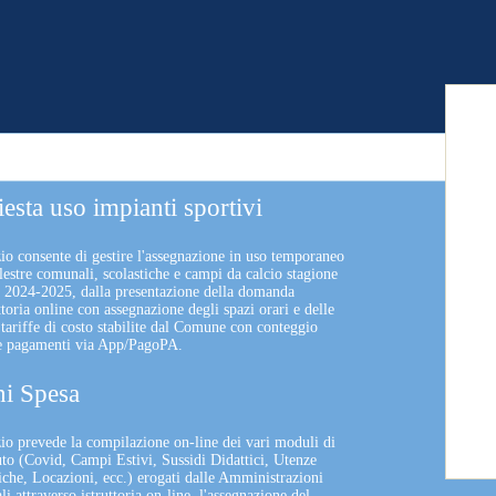
iesta uso impianti sportivi
zio consente di gestire l'assegnazione in uso temporaneo
lestre comunali, scolastiche e campi da calcio stagione
a 2024-2025, dalla presentazione della domanda
uttoria online con assegnazione degli spazi orari e delle
 tariffe di costo stabilite dal Comune con conteggio
 e pagamenti via App/PagoPA.
i Spesa
izio prevede la compilazione on-line dei vari moduli di
uto (Covid, Campi Estivi, Sussidi Didattici, Utenze
che, Locazioni, ecc.) erogati dalle Amministrazioni
 attraverso istruttoria on-line, l'assegnazione del