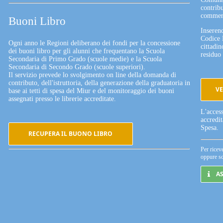
contribu
commerc
Buoni Libro
Inserend
Codice 
Ogni anno le Regioni deliberano dei fondi per la concessione
cittadin
dei buoni libro per gli alunni che frequentano la Scuola
residuo 
Secondaria di Primo Grado (scuole medie) e la Scuola
Secondaria di Secondo Grado (scuole superiori).
Il servizio prevede lo svolgimento on line della domanda di
contributo, dell'istruttoria, della generazione della graduatoria in
VE
base ai tetti di spesa del Miur e del monitoraggio dei buoni
assegnati presso le librerie accreditate.
L'acces
accredi
Spesa.
RECUPERA IL BUONO LIBRO
Per ricev
oppure sc
A