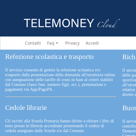
Contatti
Faq
Privacy
Accedi
Refezione scolastica e trasporto
Rich
Il servizio consente di gestire la refezione scolastica e/o
Il servi
trasporto dalla presentazione della domanda all'istruttoria online
delle pa
con assegnazione delle tariffe di costo in base ai criteri stabiliti
sportiv
dal Comune (fasce Isee, numero figli, ecc.), prenotazioni e
all'istr
pagamenti via App/PagoPA.
relative
diretto
Cedole librarie
Buon
Gli iscritti alla Scuola Primaria hanno diritto a ritirare i libri di
Il serv
testo presso le librerie accreditate presentando il codice di
contrib
cedola assegnato dalle Scuole e/o dal Comune.
Domesti
Comunali