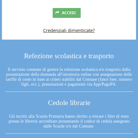
ACCEDI
Credenziali dimenticate?
Refezione scolastica e trasporto
Il servizio consente di gestire la refezione scolastica e/o trasporto dalla
presentazione della domanda all'istruttoria online con assegnazione delle
tariffe di costo in base ai criteri stabiliti dal Comune (fasce Isee, numero
figli, ecc.), prenotazioni e pagamenti via App/PagoPA.
Cedole librarie
Gli iscritti alla Scuola Primaria hanno diritto a ritirare i libri di testo
presso le librerie accreditate presentando il codice di cedola assegnato
dalle Scuole e/o dal Comune.