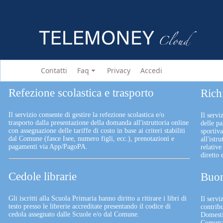
Contatti
Faq
Privacy
Accedi
Refezione scolastica e trasporto
Rich
Il servizio consente di gestire la refezione scolastica e/o
Il servi
trasporto dalla presentazione della domanda all'istruttoria online
delle pa
con assegnazione delle tariffe di costo in base ai criteri stabiliti
sportiv
dal Comune (fasce Isee, numero figli, ecc.), prenotazioni e
all'istr
pagamenti via App/PagoPA.
relative
diretto
Cedole librarie
Buon
Gli iscritti alla Scuola Primaria hanno diritto a ritirare i libri di
Il serv
testo presso le librerie accreditate presentando il codice di
contrib
cedola assegnato dalle Scuole e/o dal Comune.
Domesti
Comunali