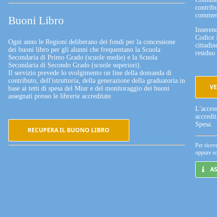
contribu
commerc
Buoni Libro
Inserend
Codice 
Ogni anno le Regioni deliberano dei fondi per la concessione
cittadin
dei buoni libro per gli alunni che frequentano la Scuola
residuo 
Secondaria di Primo Grado (scuole medie) e la Scuola
Secondaria di Secondo Grado (scuole superiori).
Il servizio prevede lo svolgimento on line della domanda di
contributo, dell'istruttoria, della generazione della graduatoria in
VE
base ai tetti di spesa del Miur e del monitoraggio dei buoni
assegnati presso le librerie accreditate.
L'acces
accredi
Spesa.
RECUPERA IL BUONO LIBRO
Per ricev
oppure sc
A