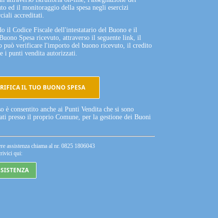
to ed il monitoraggio della spesa negli esercizi
iali accreditati.
o il Codice Fiscale dell'intestatario del Buono e il
Buono Spesa ricevuto, attraverso il seguente link, il
o può verificare l'importo del buono ricevuto, il credito
e i punti vendita autorizzati.
RIFICA IL TUO BUONO SPESA
so è consentito anche ai Punti Vendita che si sono
tati presso il proprio Comune, per la gestione dei Buoni
ere assistenza chiama al nr. 0825 1806043
rivici qui:
SSISTENZA