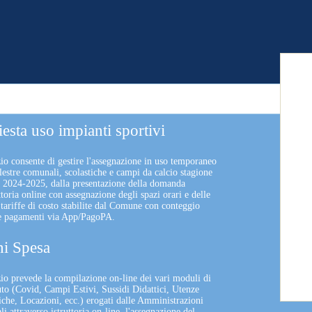
iesta uso impianti sportivi
zio consente di gestire l'assegnazione in uso temporaneo
lestre comunali, scolastiche e campi da calcio stagione
a 2024-2025, dalla presentazione della domanda
uttoria online con assegnazione degli spazi orari e delle
 tariffe di costo stabilite dal Comune con conteggio
 e pagamenti via App/PagoPA.
i Spesa
izio prevede la compilazione on-line dei vari moduli di
uto (Covid, Campi Estivi, Sussidi Didattici, Utenze
che, Locazioni, ecc.) erogati dalle Amministrazioni
 attraverso istruttoria on-line, l'assegnazione del