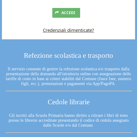
ACCEDI
Credenziali dimenticate?
Refezione scolastica e trasporto
Il servizio consente di gestire la refezione scolastica e/o trasporto dalla
presentazione della domanda all'istruttoria online con assegnazione delle
tariffe di costo in base ai criteri stabiliti dal Comune (fasce Isee, numero
figli, ecc.), prenotazioni e pagamenti via App/PagoPA.
Cedole librarie
Gli iscritti alla Scuola Primaria hanno diritto a ritirare i libri di testo
presso le librerie accreditate presentando il codice di cedola assegnato
dalle Scuole e/o dal Comune.