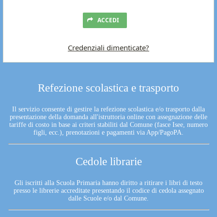
ACCEDI
Credenziali dimenticate?
Refezione scolastica e trasporto
Il servizio consente di gestire la refezione scolastica e/o trasporto dalla
presentazione della domanda all'istruttoria online con assegnazione delle
tariffe di costo in base ai criteri stabiliti dal Comune (fasce Isee, numero
figli, ecc.), prenotazioni e pagamenti via App/PagoPA.
Cedole librarie
Gli iscritti alla Scuola Primaria hanno diritto a ritirare i libri di testo
presso le librerie accreditate presentando il codice di cedola assegnato
dalle Scuole e/o dal Comune.