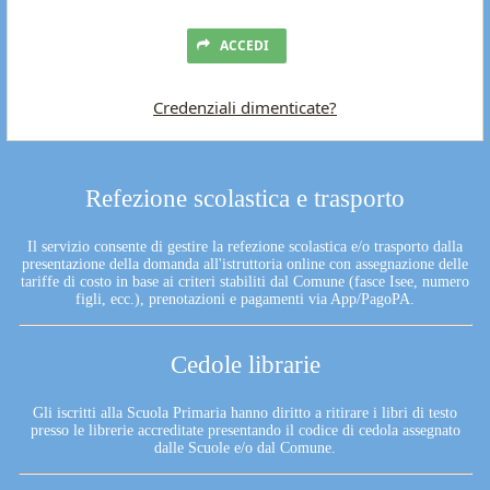
ACCEDI
Credenziali dimenticate?
Refezione scolastica e trasporto
Il servizio consente di gestire la refezione scolastica e/o trasporto dalla
presentazione della domanda all'istruttoria online con assegnazione delle
tariffe di costo in base ai criteri stabiliti dal Comune (fasce Isee, numero
figli, ecc.), prenotazioni e pagamenti via App/PagoPA.
Cedole librarie
Gli iscritti alla Scuola Primaria hanno diritto a ritirare i libri di testo
presso le librerie accreditate presentando il codice di cedola assegnato
dalle Scuole e/o dal Comune.