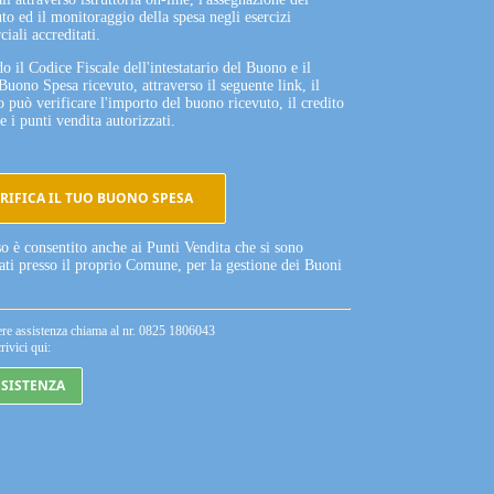
to ed il monitoraggio della spesa negli esercizi
iali accreditati.
o il Codice Fiscale dell'intestatario del Buono e il
Buono Spesa ricevuto, attraverso il seguente link, il
o può verificare l'importo del buono ricevuto, il credito
e i punti vendita autorizzati.
RIFICA IL TUO BUONO SPESA
so è consentito anche ai Punti Vendita che si sono
tati presso il proprio Comune, per la gestione dei Buoni
ere assistenza chiama al nr. 0825 1806043
rivici qui:
SSISTENZA