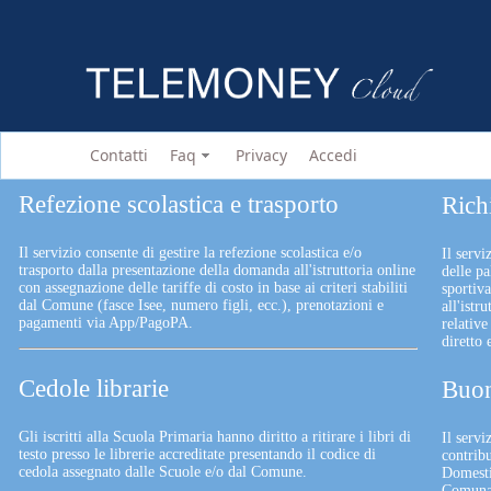
Contatti
Faq
Privacy
Accedi
Refezione scolastica e trasporto
Rich
Il servizio consente di gestire la refezione scolastica e/o
Il servi
trasporto dalla presentazione della domanda all'istruttoria online
delle pa
con assegnazione delle tariffe di costo in base ai criteri stabiliti
sportiv
dal Comune (fasce Isee, numero figli, ecc.), prenotazioni e
all'istr
pagamenti via App/PagoPA.
relative
diretto
Cedole librarie
Buon
Gli iscritti alla Scuola Primaria hanno diritto a ritirare i libri di
Il serv
testo presso le librerie accreditate presentando il codice di
contrib
cedola assegnato dalle Scuole e/o dal Comune.
Domesti
Comunali