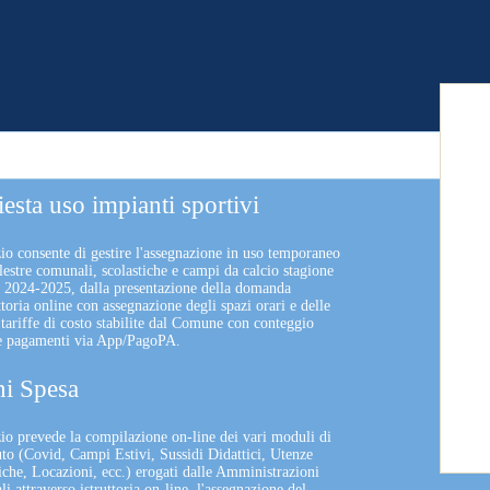
iesta uso impianti sportivi
zio consente di gestire l'assegnazione in uso temporaneo
lestre comunali, scolastiche e campi da calcio stagione
a 2024-2025, dalla presentazione della domanda
uttoria online con assegnazione degli spazi orari e delle
 tariffe di costo stabilite dal Comune con conteggio
 e pagamenti via App/PagoPA.
i Spesa
izio prevede la compilazione on-line dei vari moduli di
uto (Covid, Campi Estivi, Sussidi Didattici, Utenze
che, Locazioni, ecc.) erogati dalle Amministrazioni
 attraverso istruttoria on-line, l'assegnazione del