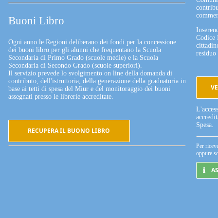
contribu
commerc
Buoni Libro
Inserend
Codice 
Ogni anno le Regioni deliberano dei fondi per la concessione
cittadin
dei buoni libro per gli alunni che frequentano la Scuola
residuo 
Secondaria di Primo Grado (scuole medie) e la Scuola
Secondaria di Secondo Grado (scuole superiori).
Il servizio prevede lo svolgimento on line della domanda di
contributo, dell'istruttoria, della generazione della graduatoria in
VE
base ai tetti di spesa del Miur e del monitoraggio dei buoni
assegnati presso le librerie accreditate.
L'acces
accredi
Spesa.
RECUPERA IL BUONO LIBRO
Per ricev
oppure sc
A