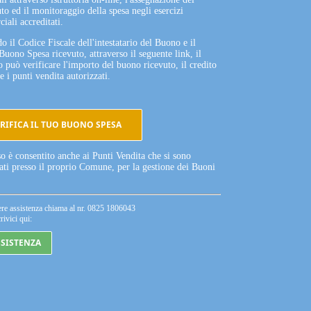
to ed il monitoraggio della spesa negli esercizi
iali accreditati.
o il Codice Fiscale dell'intestatario del Buono e il
Buono Spesa ricevuto, attraverso il seguente link, il
o può verificare l'importo del buono ricevuto, il credito
e i punti vendita autorizzati.
RIFICA IL TUO BUONO SPESA
so è consentito anche ai Punti Vendita che si sono
tati presso il proprio Comune, per la gestione dei Buoni
ere assistenza chiama al nr. 0825 1806043
rivici qui:
SSISTENZA