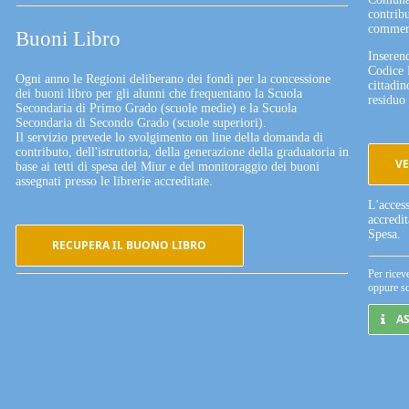
contribu
commerc
Buoni Libro
Inserend
Codice 
Ogni anno le Regioni deliberano dei fondi per la concessione
cittadin
dei buoni libro per gli alunni che frequentano la Scuola
residuo 
Secondaria di Primo Grado (scuole medie) e la Scuola
Secondaria di Secondo Grado (scuole superiori).
Il servizio prevede lo svolgimento on line della domanda di
contributo, dell'istruttoria, della generazione della graduatoria in
VE
base ai tetti di spesa del Miur e del monitoraggio dei buoni
assegnati presso le librerie accreditate.
L'acces
accredi
Spesa.
RECUPERA IL BUONO LIBRO
Per ricev
oppure sc
A