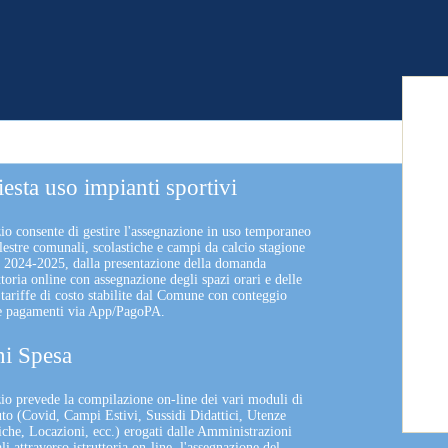
iesta uso impianti sportivi
zio consente di gestire l'assegnazione in uso temporaneo
lestre comunali, scolastiche e campi da calcio stagione
a 2024-2025, dalla presentazione della domanda
uttoria online con assegnazione degli spazi orari e delle
 tariffe di costo stabilite dal Comune con conteggio
 e pagamenti via App/PagoPA.
i Spesa
izio prevede la compilazione on-line dei vari moduli di
uto (Covid, Campi Estivi, Sussidi Didattici, Utenze
che, Locazioni, ecc.) erogati dalle Amministrazioni
 attraverso istruttoria on-line, l'assegnazione del