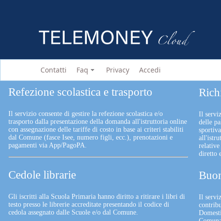
Contatti
Faq
Privacy
Accedi
Refezione scolastica e trasporto
Rich
Il servizio consente di gestire la refezione scolastica e/o
Il servi
trasporto dalla presentazione della domanda all'istruttoria online
delle pa
con assegnazione delle tariffe di costo in base ai criteri stabiliti
sportiv
dal Comune (fasce Isee, numero figli, ecc.), prenotazioni e
all'istr
pagamenti via App/PagoPA.
relative
diretto
Cedole librarie
Buon
Gli iscritti alla Scuola Primaria hanno diritto a ritirare i libri di
Il serv
testo presso le librerie accreditate presentando il codice di
contrib
cedola assegnato dalle Scuole e/o dal Comune.
Domesti
Comunali