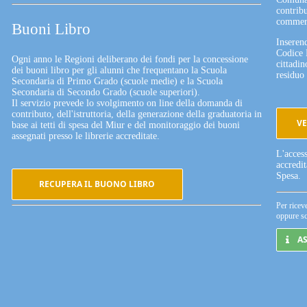
contribu
commerc
Buoni Libro
Inserend
Codice 
Ogni anno le Regioni deliberano dei fondi per la concessione
cittadin
dei buoni libro per gli alunni che frequentano la Scuola
residuo 
Secondaria di Primo Grado (scuole medie) e la Scuola
Secondaria di Secondo Grado (scuole superiori).
Il servizio prevede lo svolgimento on line della domanda di
contributo, dell'istruttoria, della generazione della graduatoria in
VE
base ai tetti di spesa del Miur e del monitoraggio dei buoni
assegnati presso le librerie accreditate.
L'acces
accredi
Spesa.
RECUPERA IL BUONO LIBRO
Per ricev
oppure sc
A