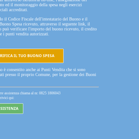
to ed il monitoraggio della spesa negli esercizi
iali accreditati.
o il Codice Fiscale dell'intestatario del Buono e il
Buono Spesa ricevuto, attraverso il seguente link, il
o può verificare l'importo del buono ricevuto, il credito
e i punti vendita autorizzati.
RIFICA IL TUO BUONO SPESA
so è consentito anche ai Punti Vendita che si sono
tati presso il proprio Comune, per la gestione dei Buoni
ere assistenza chiama al nr. 0825 1806043
rivici qui:
SSISTENZA