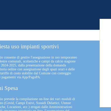
iesta uso impianti sportivi
zio consente di gestire l'assegnazione in uso temporaneo
lestre comunali, scolastiche e campi da calcio stagione
a 2024-2025, dalla presentazione della domanda
uttoria online con assegnazione degli spazi orari e delle
 tariffe di costo stabilite dal Comune con conteggio
 e pagamenti via App/PagoPA.
i Spesa
izio prevede la compilazione on-line dei vari moduli di
uto (Covid, Campi Estivi, Sussidi Didattici, Utenze
che, Locazioni, ecc.) erogati dalle Amministrazioni
 attraverso istruttoria on-line, l'assegnazione del