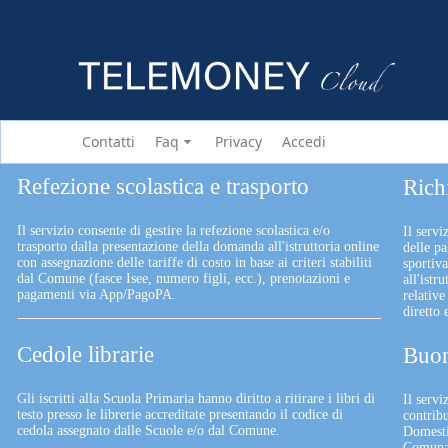
Contatti
Faq
Privacy
Accedi
Refezione scolastica e trasporto
Rich
Il servizio consente di gestire la refezione scolastica e/o
Il servi
trasporto dalla presentazione della domanda all'istruttoria online
delle pa
con assegnazione delle tariffe di costo in base ai criteri stabiliti
sportiv
dal Comune (fasce Isee, numero figli, ecc.), prenotazioni e
all'istr
pagamenti via App/PagoPA.
relative
diretto
Cedole librarie
Buon
Gli iscritti alla Scuola Primaria hanno diritto a ritirare i libri di
Il serv
testo presso le librerie accreditate presentando il codice di
contrib
cedola assegnato dalle Scuole e/o dal Comune.
Domesti
Comunali