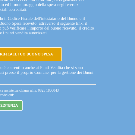
to ed il monitoraggio della spesa negli esercizi
iali accreditati.
o il Codice Fiscale dell'intestatario del Buono e il
Buono Spesa ricevuto, attraverso il seguente link, il
o può verificare l'importo del buono ricevuto, il credito
e i punti vendita autorizzati.
RIFICA IL TUO BUONO SPESA
so è consentito anche ai Punti Vendita che si sono
tati presso il proprio Comune, per la gestione dei Buoni
ere assistenza chiama al nr. 0825 1806043
rivici qui:
SSISTENZA