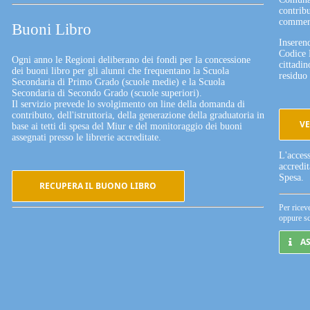
contribu
commerc
Buoni Libro
Inserend
Codice 
Ogni anno le Regioni deliberano dei fondi per la concessione
cittadin
dei buoni libro per gli alunni che frequentano la Scuola
residuo 
Secondaria di Primo Grado (scuole medie) e la Scuola
Secondaria di Secondo Grado (scuole superiori).
Il servizio prevede lo svolgimento on line della domanda di
contributo, dell'istruttoria, della generazione della graduatoria in
VE
base ai tetti di spesa del Miur e del monitoraggio dei buoni
assegnati presso le librerie accreditate.
L'acces
accredi
Spesa.
RECUPERA IL BUONO LIBRO
Per ricev
oppure sc
A