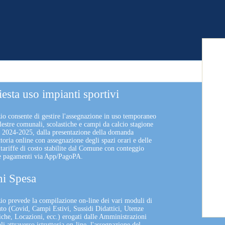
iesta uso impianti sportivi
zio consente di gestire l'assegnazione in uso temporaneo
lestre comunali, scolastiche e campi da calcio stagione
a 2024-2025, dalla presentazione della domanda
uttoria online con assegnazione degli spazi orari e delle
 tariffe di costo stabilite dal Comune con conteggio
 e pagamenti via App/PagoPA.
i Spesa
izio prevede la compilazione on-line dei vari moduli di
uto (Covid, Campi Estivi, Sussidi Didattici, Utenze
che, Locazioni, ecc.) erogati dalle Amministrazioni
 attraverso istruttoria on-line, l'assegnazione del