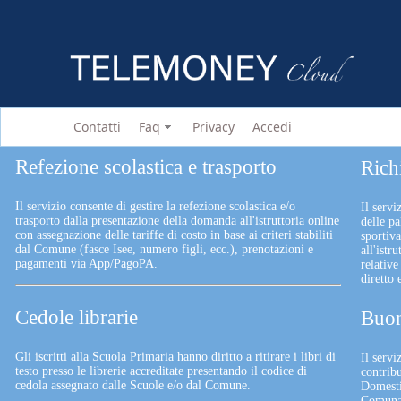
Contatti
Faq
Privacy
Accedi
Refezione scolastica e trasporto
Rich
Il servizio consente di gestire la refezione scolastica e/o
Il servi
trasporto dalla presentazione della domanda all'istruttoria online
delle pa
con assegnazione delle tariffe di costo in base ai criteri stabiliti
sportiv
dal Comune (fasce Isee, numero figli, ecc.), prenotazioni e
all'istr
pagamenti via App/PagoPA.
relative
diretto
Cedole librarie
Buon
Gli iscritti alla Scuola Primaria hanno diritto a ritirare i libri di
Il serv
testo presso le librerie accreditate presentando il codice di
contrib
cedola assegnato dalle Scuole e/o dal Comune.
Domesti
Comunali