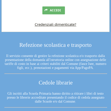
ACCEDI
Credenziali dimenticate?
Refezione scolastica e trasporto
Il servizio consente di gestire la refezione scolastica e/o trasporto dalla
presentazione della domanda all'istruttoria online con assegnazione delle
tariffe di costo in base ai criteri stabiliti dal Comune (fasce Isee, numero
figli, ecc.), prenotazioni e pagamenti via App/PagoPA.
Cedole librarie
Gli iscritti alla Scuola Primaria hanno diritto a ritirare i libri di testo
presso le librerie accreditate presentando il codice di cedola assegnato
dalle Scuole e/o dal Comune.