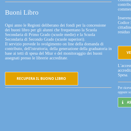
contribu
commerc
Buoni Libro
Inserend
Codice 
Ogni anno le Regioni deliberano dei fondi per la concessione
cittadin
dei buoni libro per gli alunni che frequentano la Scuola
residuo 
Secondaria di Primo Grado (scuole medie) e la Scuola
Secondaria di Secondo Grado (scuole superiori).
Il servizio prevede lo svolgimento on line della domanda di
contributo, dell'istruttoria, della generazione della graduatoria in
VE
base ai tetti di spesa del Miur e del monitoraggio dei buoni
assegnati presso le librerie accreditate.
L'acces
accredi
Spesa.
RECUPERA IL BUONO LIBRO
Per ricev
oppure sc
A