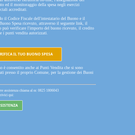
to ed il monitoraggio della spesa negli esercizi
iali accreditati.
o il Codice Fiscale dell'intestatario del Buono e il
Buono Spesa ricevuto, attraverso il seguente link, il
o può verificare l'importo del buono ricevuto, il credito
e i punti vendita autorizzati.
RIFICA IL TUO BUONO SPESA
so è consentito anche ai Punti Vendita che si sono
tati presso il proprio Comune, per la gestione dei Buoni
ere assistenza chiama al nr. 0825 1806043
rivici qui:
SSISTENZA