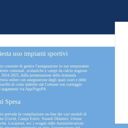
iesta uso impianti sportivi
zio consente di gestire l'assegnazione in uso temporaneo
lestre comunali, scolastiche e campi da calcio stagione
a 2024-2025, dalla presentazione della domanda
uttoria online con assegnazione degli spazi orari e delle
 tariffe di costo stabilite dal Comune con conteggio
 e pagamenti via App/PagoPA.
i Spesa
izio prevede la compilazione on-line dei vari moduli di
uto (Covid, Campi Estivi, Sussidi Didattici, Utenze
che, Locazioni, ecc.) erogati dalle Amministrazioni
 attraverso istruttoria on-line, l'assegnazione del