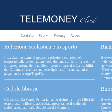
Contatti
Faq
Privacy
Accedi
Refezione scolastica e trasporto
Rich
Il servizio consente di gestire la refezione scolastica e/o
Il servi
trasporto dalla presentazione della domanda all'istruttoria online
delle pa
con assegnazione delle tariffe di costo in base ai criteri stabiliti
sportiv
dal Comune (fasce Isee, numero figli, ecc.), prenotazioni e
all'istr
pagamenti via App/PagoPA.
relative
diretto
Cedole librarie
Buon
Gli iscritti alla Scuola Primaria hanno diritto a ritirare i libri di
Il serv
testo presso le librerie accreditate presentando il codice di
contrib
cedola assegnato dalle Scuole e/o dal Comune.
Domesti
Comunali