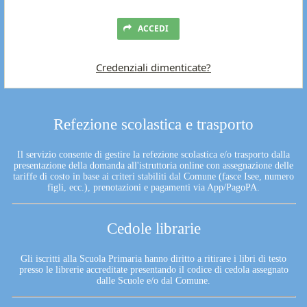
ACCEDI
Credenziali dimenticate?
Refezione scolastica e trasporto
Il servizio consente di gestire la refezione scolastica e/o trasporto dalla
presentazione della domanda all'istruttoria online con assegnazione delle
tariffe di costo in base ai criteri stabiliti dal Comune (fasce Isee, numero
figli, ecc.), prenotazioni e pagamenti via App/PagoPA.
Cedole librarie
Gli iscritti alla Scuola Primaria hanno diritto a ritirare i libri di testo
presso le librerie accreditate presentando il codice di cedola assegnato
dalle Scuole e/o dal Comune.