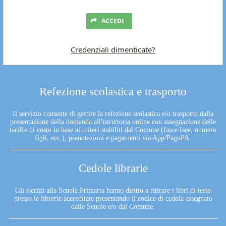
ACCEDI
Credenziali dimenticate?
Refezione scolastica e trasporto
Il servizio consente di gestire la refezione scolastica e/o trasporto dalla
presentazione della domanda all'istruttoria online con assegnazione delle
tariffe di costo in base ai criteri stabiliti dal Comune (fasce Isee, numero
figli, ecc.), prenotazioni e pagamenti via App/PagoPA.
Cedole librarie
Gli iscritti alla Scuola Primaria hanno diritto a ritirare i libri di testo
presso le librerie accreditate presentando il codice di cedola assegnato
dalle Scuole e/o dal Comune.