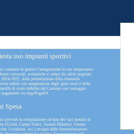
iesta uso impianti sportivi
zio consente di gestire l'assegnazione in uso temporaneo
lestre comunali, scolastiche e campi da calcio stagione
a 2024-2025, dalla presentazione della domanda
uttoria online con assegnazione degli spazi orari e delle
 tariffe di costo stabilite dal Comune con conteggio
 e pagamenti via App/PagoPA.
i Spesa
izio prevede la compilazione on-line dei vari moduli di
uto (Covid, Campi Estivi, Sussidi Didattici, Utenze
che, Locazioni, ecc.) erogati dalle Amministrazioni
 attraverso istruttoria on-line, l'assegnazione del