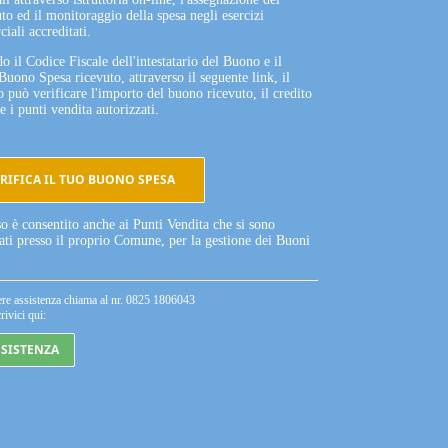
to ed il monitoraggio della spesa negli esercizi
iali accreditati.
o il Codice Fiscale dell'intestatario del Buono e il
Buono Spesa ricevuto, attraverso il seguente link, il
o può verificare l'importo del buono ricevuto, il credito
e i punti vendita autorizzati.
RIFICA IL TUO BUONO SPESA
so è consentito anche ai Punti Vendita che si sono
tati presso il proprio Comune, per la gestione dei Buoni
ere assistenza chiama al nr. 0825 1806043
rivici qui:
SSISTENZA