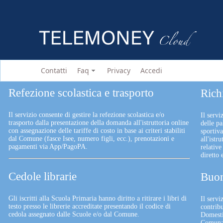
Contatti
Faq
Privacy
Accedi
Refezione scolastica e trasporto
Rich
Il servizio consente di gestire la refezione scolastica e/o
Il servi
trasporto dalla presentazione della domanda all'istruttoria online
delle pa
con assegnazione delle tariffe di costo in base ai criteri stabiliti
sportiv
dal Comune (fasce Isee, numero figli, ecc.), prenotazioni e
all'istr
pagamenti via App/PagoPA.
relative
diretto
Cedole librarie
Buon
Gli iscritti alla Scuola Primaria hanno diritto a ritirare i libri di
Il serv
testo presso le librerie accreditate presentando il codice di
contrib
cedola assegnato dalle Scuole e/o dal Comune.
Domesti
Comunali