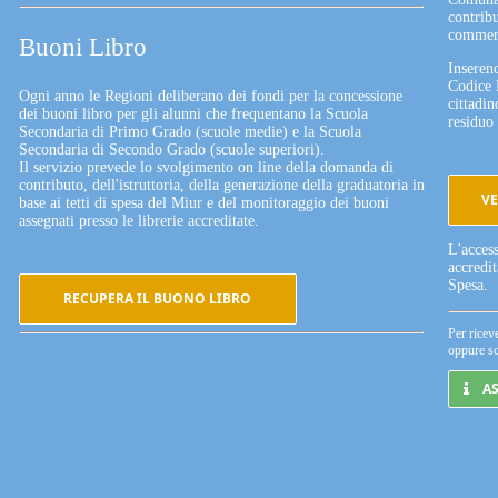
contribu
commerc
Buoni Libro
Inserend
Codice 
Ogni anno le Regioni deliberano dei fondi per la concessione
cittadin
dei buoni libro per gli alunni che frequentano la Scuola
residuo 
Secondaria di Primo Grado (scuole medie) e la Scuola
Secondaria di Secondo Grado (scuole superiori).
Il servizio prevede lo svolgimento on line della domanda di
contributo, dell'istruttoria, della generazione della graduatoria in
VE
base ai tetti di spesa del Miur e del monitoraggio dei buoni
assegnati presso le librerie accreditate.
L'acces
accredi
Spesa.
RECUPERA IL BUONO LIBRO
Per ricev
oppure sc
A