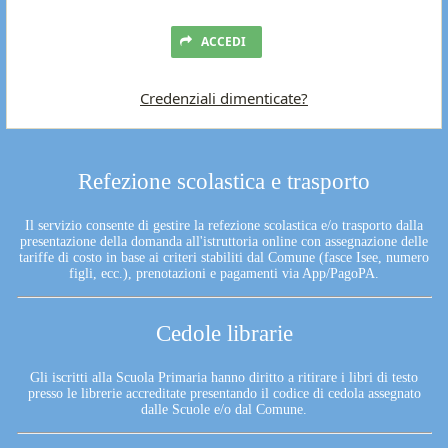
ACCEDI
Credenziali dimenticate?
Refezione scolastica e trasporto
Il servizio consente di gestire la refezione scolastica e/o trasporto dalla
presentazione della domanda all'istruttoria online con assegnazione delle
tariffe di costo in base ai criteri stabiliti dal Comune (fasce Isee, numero
figli, ecc.), prenotazioni e pagamenti via App/PagoPA.
Cedole librarie
Gli iscritti alla Scuola Primaria hanno diritto a ritirare i libri di testo
presso le librerie accreditate presentando il codice di cedola assegnato
dalle Scuole e/o dal Comune.