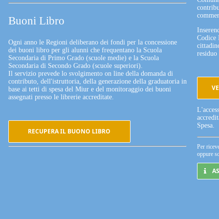
contribu
commerc
Buoni Libro
Inserend
Codice 
Ogni anno le Regioni deliberano dei fondi per la concessione
cittadin
dei buoni libro per gli alunni che frequentano la Scuola
residuo 
Secondaria di Primo Grado (scuole medie) e la Scuola
Secondaria di Secondo Grado (scuole superiori).
Il servizio prevede lo svolgimento on line della domanda di
contributo, dell'istruttoria, della generazione della graduatoria in
VE
base ai tetti di spesa del Miur e del monitoraggio dei buoni
assegnati presso le librerie accreditate.
L'acces
accredi
Spesa.
RECUPERA IL BUONO LIBRO
Per ricev
oppure sc
A