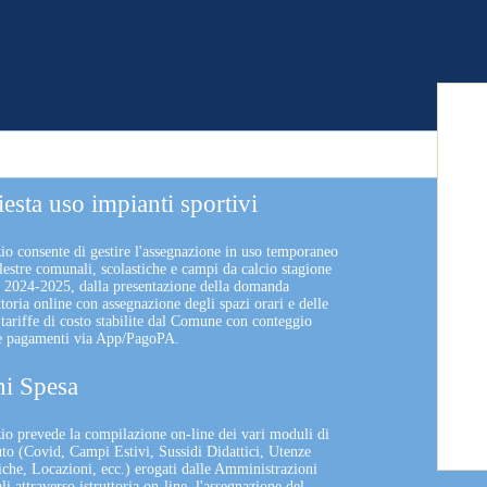
iesta uso impianti sportivi
zio consente di gestire l'assegnazione in uso temporaneo
lestre comunali, scolastiche e campi da calcio stagione
a 2024-2025, dalla presentazione della domanda
uttoria online con assegnazione degli spazi orari e delle
 tariffe di costo stabilite dal Comune con conteggio
 e pagamenti via App/PagoPA.
i Spesa
izio prevede la compilazione on-line dei vari moduli di
uto (Covid, Campi Estivi, Sussidi Didattici, Utenze
che, Locazioni, ecc.) erogati dalle Amministrazioni
 attraverso istruttoria on-line, l'assegnazione del