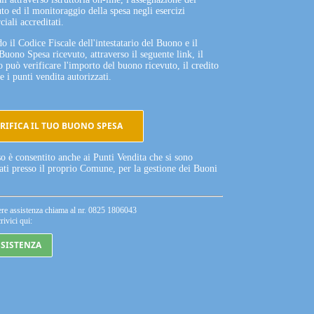
to ed il monitoraggio della spesa negli esercizi
iali accreditati.
o il Codice Fiscale dell'intestatario del Buono e il
Buono Spesa ricevuto, attraverso il seguente link, il
o può verificare l'importo del buono ricevuto, il credito
e i punti vendita autorizzati.
RIFICA IL TUO BUONO SPESA
so è consentito anche ai Punti Vendita che si sono
tati presso il proprio Comune, per la gestione dei Buoni
ere assistenza chiama al nr. 0825 1806043
rivici qui:
SSISTENZA