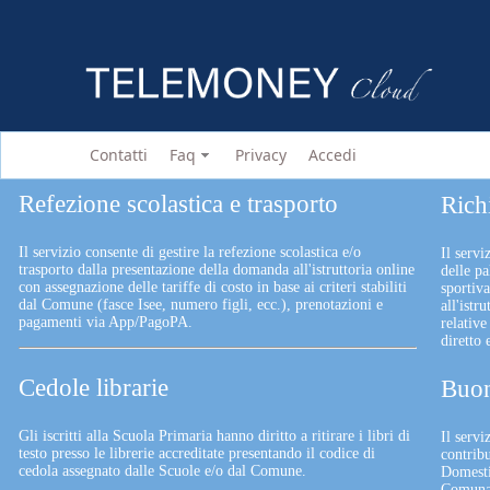
Contatti
Faq
Privacy
Accedi
Refezione scolastica e trasporto
Rich
Il servizio consente di gestire la refezione scolastica e/o
Il servi
trasporto dalla presentazione della domanda all'istruttoria online
delle pa
con assegnazione delle tariffe di costo in base ai criteri stabiliti
sportiv
dal Comune (fasce Isee, numero figli, ecc.), prenotazioni e
all'istr
pagamenti via App/PagoPA.
relative
diretto
Cedole librarie
Buon
Gli iscritti alla Scuola Primaria hanno diritto a ritirare i libri di
Il serv
testo presso le librerie accreditate presentando il codice di
contrib
cedola assegnato dalle Scuole e/o dal Comune.
Domesti
Comunali