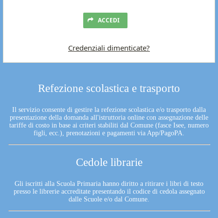
ACCEDI
Credenziali dimenticate?
Refezione scolastica e trasporto
Il servizio consente di gestire la refezione scolastica e/o trasporto dalla
presentazione della domanda all'istruttoria online con assegnazione delle
tariffe di costo in base ai criteri stabiliti dal Comune (fasce Isee, numero
figli, ecc.), prenotazioni e pagamenti via App/PagoPA.
Cedole librarie
Gli iscritti alla Scuola Primaria hanno diritto a ritirare i libri di testo
presso le librerie accreditate presentando il codice di cedola assegnato
dalle Scuole e/o dal Comune.