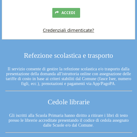
ACCEDI
Credenziali dimenticate?
Refezione scolastica e trasporto
Il servizio consente di gestire la refezione scolastica e/o trasporto dalla
presentazione della domanda all'istruttoria online con assegnazione delle
tariffe di costo in base ai criteri stabiliti dal Comune (fasce Isee, numero
figli, ecc.), prenotazioni e pagamenti via App/PagoPA.
Cedole librarie
Gli iscritti alla Scuola Primaria hanno diritto a ritirare i libri di testo
presso le librerie accreditate presentando il codice di cedola assegnato
dalle Scuole e/o dal Comune.