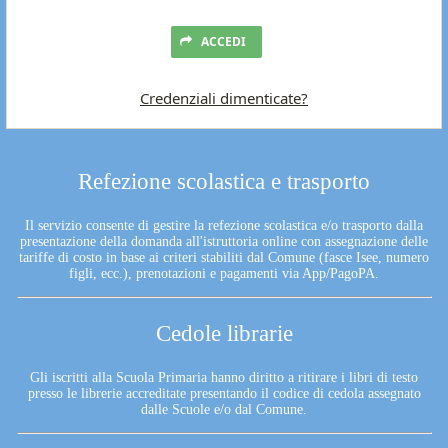
ACCEDI
Credenziali dimenticate?
Refezione scolastica e trasporto
Il servizio consente di gestire la refezione scolastica e/o trasporto dalla
presentazione della domanda all'istruttoria online con assegnazione delle
tariffe di costo in base ai criteri stabiliti dal Comune (fasce Isee, numero
figli, ecc.), prenotazioni e pagamenti via App/PagoPA.
Cedole librarie
Gli iscritti alla Scuola Primaria hanno diritto a ritirare i libri di testo
presso le librerie accreditate presentando il codice di cedola assegnato
dalle Scuole e/o dal Comune.