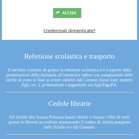
ACCEDI
Credenziali dimenticate?
Refezione scolastica e trasporto
Il servizio consente di gestire la refezione scolastica e/o trasporto dalla
presentazione della domanda all'istruttoria online con assegnazione delle
tariffe di costo in base ai criteri stabiliti dal Comune (fasce Isee, numero
figli, ecc.), prenotazioni e pagamenti via App/PagoPA.
Cedole librarie
Gli iscritti alla Scuola Primaria hanno diritto a ritirare i libri di testo
presso le librerie accreditate presentando il codice di cedola assegnato
dalle Scuole e/o dal Comune.